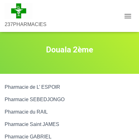
PHIE ESPOIR PHIE SEBENDJONGO PHIE DU RAIL PHIE ST JAMES
D
237PHARMACIES
É
P
L
I
Douala 2ème
E
R
L
A
N
A
V
Pharmacie de L’ ESPOIR
I
G
Pharmacie SEBEDJONGO
A
T
Pharmacie du RAIL
I
O
Pharmacie Saint JAMES
N
Pharmacie GABRIEL