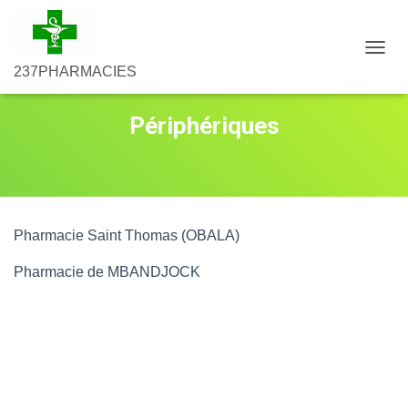
D
237PHARMACIES
É
P
L
Périphériques
I
E
R
L
A
N
A
Pharmacie Saint Thomas (OBALA)
V
I
Pharmacie de MBANDJOCK
G
A
T
I
O
N